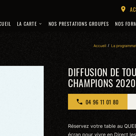
AC
location_on
CUEIL
LA CARTE
NOS PRESTATIONS GROUPES
NOS FOR
Accueil
La programma
DIFFUSION DE TOU
CHAMPIONS 2020 
04 96 11 01 80
Réservez votre table au QUEE
écran pour vivre en Direct