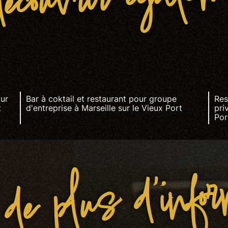
couvrir égale
our
Bar à coktail et restaurant pour groupe
Res
t
d'entreprise à Marseille sur le Vieux Port
pri
Por
de plus d'info