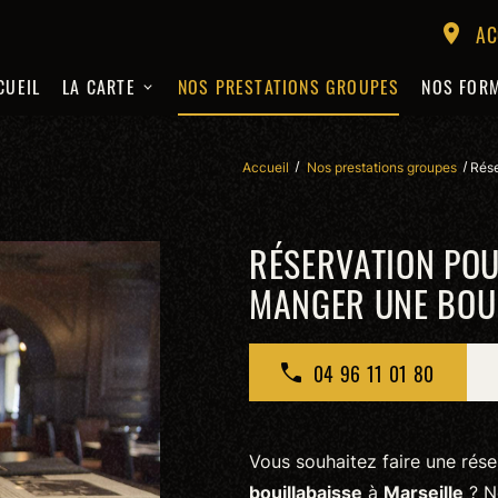
AC
location_on
CUEIL
LA CARTE
NOS PRESTATIONS GROUPES
NOS FOR
Accueil
Nos prestations groupes
Rése
RÉSERVATION POU
MANGER UNE BOUI
04 96 11 01 80
Vous souhaitez faire une rés
bouillabaisse
à
Marseille
? No