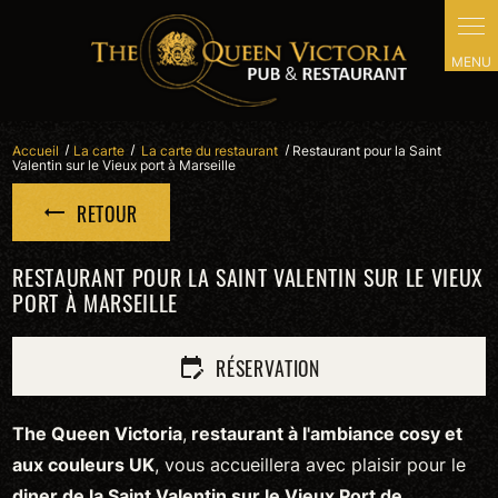
Panneau de gestion des cookies
Accueil
La carte
La carte du restaurant
Restaurant pour la Saint
Valentin sur le Vieux port à Marseille
RETOUR
RESTAURANT POUR LA SAINT VALENTIN SUR LE VIEUX
PORT À MARSEILLE
RÉSERVATION
edit_calendar
The Queen Victoria
,
restaurant à l'ambiance cosy et
aux couleurs UK
, vous accueillera avec plaisir pour le
diner de la Saint Valentin sur le Vieux Port de