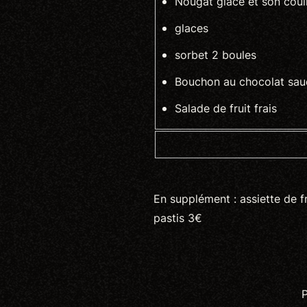
Nougat glacé et son couli
glaces
sorbet 2 boules
Bouchon au chocolat sau
Salade de fruit frais
En supplément : assiette de f
pastis 3€
P