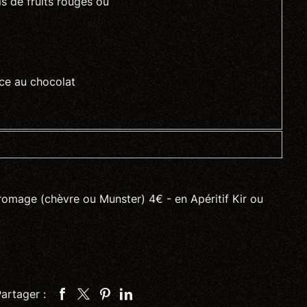
s de fruits rouges ou
ce au chocolat
romage (chèvre ou Munster) 4€ - en Apéritif Kir ou
artager :